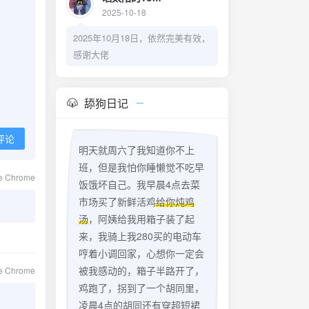
2025-10-18
2025年10月18日，依然完美有效，
感谢大佬
舔狗日记
评论
明天就周六了我知道你不上
班，但是我怕你睡懒觉不吃早
e Chrome
饭饿坏自己。我早晨4点去菜
市场买了新鲜活鸡
给你炖鸡
汤
，阿姨给我用箱子装了起
来，我骑上我280买的电动车
哼着小调回家，心想你一定会
被我感动的，箱子半路开了，
le Chrome
鸡跑了，拐到了一个胡同里，
凌晨4点的胡同还有穿超短裙