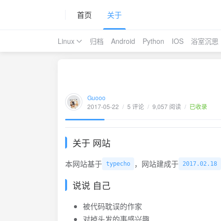
首页
关于
Linux
归档
Android
Python
IOS
浴室沉思
Guooo
2017-05-22
/
5 评论
/
9,057 阅读
/
已收录
关于 网站
本网站基于
，网站建成于
typecho
2017.02.18
说说 自己
被代码耽误的作家
对掉头发的事感兴趣