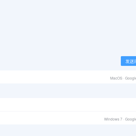
发送
MacOS · Googl
？
Windows 7 · Goog